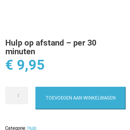
Hulp op afstand – per 30
minuten
€
9,95
Hulp
TOEVOEGEN AAN WINKELWAGEN
op
afstand
-
per
Categorie:
Hulp
30