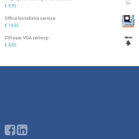
€
9,95
Office Installatie service
€
14,95
DVI naar VGA verloop
€
4,95