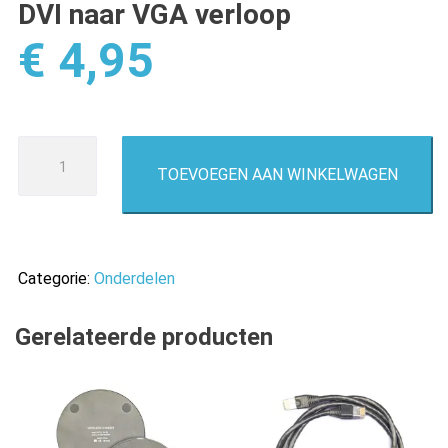
DVI naar VGA verloop
€
4,95
DVI
TOEVOEGEN AAN WINKELWAGEN
naar
VGA
verloop
aantal
Categorie:
Onderdelen
Gerelateerde producten