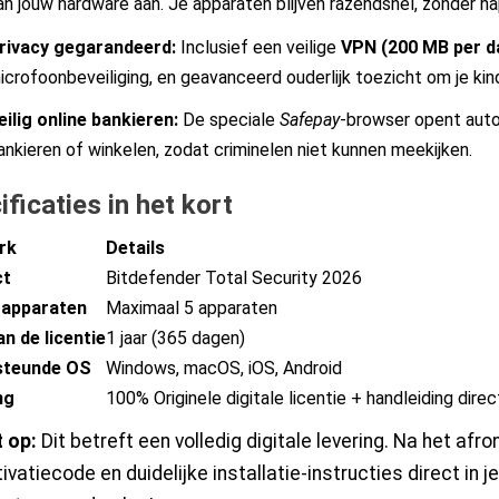
an jouw hardware aan. Je apparaten blijven razendsnel, zonder h
rivacy gegarandeerd:
Inclusief een veilige
VPN (200 MB per d
icrofoonbeveiliging, en geavanceerd ouderlijk toezicht om je ki
eilig online bankieren:
De speciale
Safepay
-browser opent auto
ankieren of winkelen, zodat criminelen niet kunnen meekijken.
ficaties in het kort
rk
Details
ct
Bitdefender Total Security 2026
 apparaten
Maximaal 5 apparaten
n de licentie
1 jaar (365 dagen)
steunde OS
Windows, macOS, iOS, Android
ng
100% Originele digitale licentie + handleiding direc
 op:
Dit betreft een volledig digitale levering. Na het afro
ivatiecode en duidelijke installatie-instructies direct in 