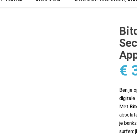
Bit
Sec
App
€
3
Ben je o
digitale
Met
Bit
absolute
je bankz
surfen: 