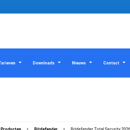
– Laat u nooit in de steek –
Tarieven
Downloads
Nieuws
Contact
Producten
Bitdefender
Bitdefender Total Security 2026 