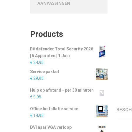
AANPASSINGEN
Products
Bitdefender Total Security 2026
| 5 Apparaten | 1 Jaar
€
34,95
Service pakket
€
29,95
Hulp op afstand - per 30 minuten
€
9,95
Office Installatie service
BESCH
€
14,95
DVI naar VGA verloop