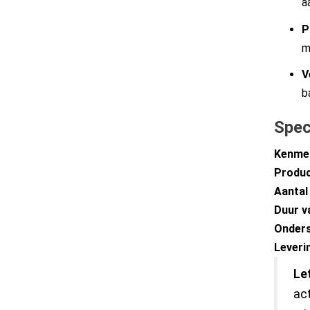
a
P
m
V
b
Speci
Kenme
Produ
Aantal
Duur va
Onder
Leveri
Let
act