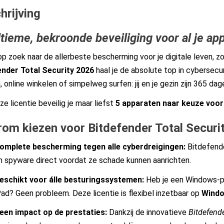
hrijving
ltieme, bekroonde beveiliging voor al je ap
op zoek naar de allerbeste bescherming voor je digitale leven, 
ender Total Security 2026
haal je de absolute top in cybersecur
, online winkelen of simpelweg surfen: jij en je gezin zijn 365 d
e licentie beveilig je maar liefst
5 apparaten naar keuze voor 
om kiezen voor Bitdefender Total Securit
omplete bescherming tegen alle cyberdreigingen:
Bitdefende
n spyware direct voordat ze schade kunnen aanrichten.
eschikt voor álle besturingssystemen:
Heb je een Windows-p
Pad? Geen probleem. Deze licentie is flexibel inzetbaar op
Windo
een impact op de prestaties:
Dankzij de innovatieve
Bitdefend