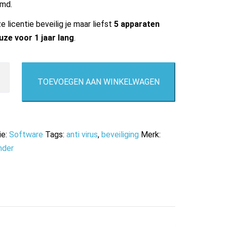
md.
 licentie beveilig je maar liefst
5 apparaten
uze voor 1 jaar lang
.
nder
TOEVOEGEN AAN WINKELWAGEN
y
ie:
Software
Tags:
anti virus
,
beveiliging
Merk:
nder
ten