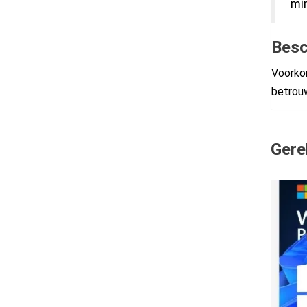
min
Besc
Voorkom
betrouw
Gere