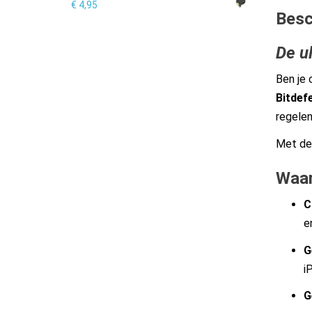
€
4,95
Besc
De u
Ben je 
Bitdef
regelen
Met dez
Waar
C
e
G
i
G